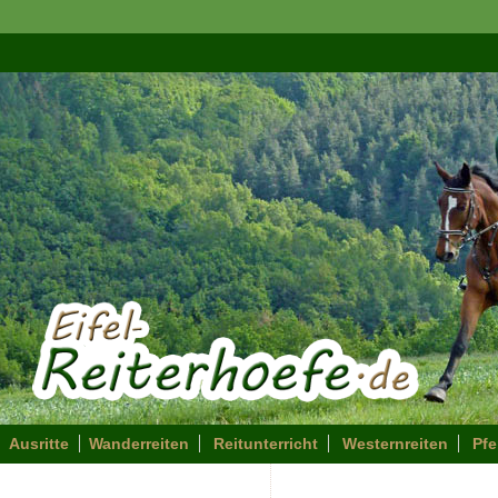
Ausritte
Wanderreiten
Reitunterricht
Westernreiten
Pf