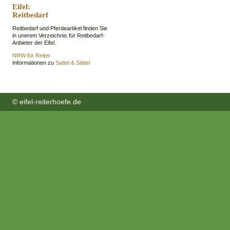
Eifel:
Reitbedarf
Reitbedarf und Pferdeartikel finden Sie
in unerem Verzeichnis für Reitbedarf-
Anbieter der Eifel.
NRW für Reiter
Informationen zu
Sattel & Sättel
© eifel-reiterhoefe.de